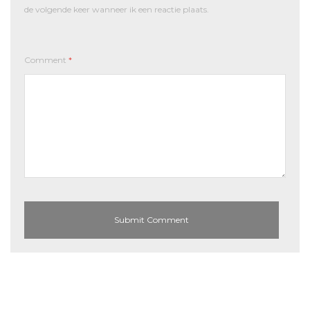
de volgende keer wanneer ik een reactie plaats.
Comment
*