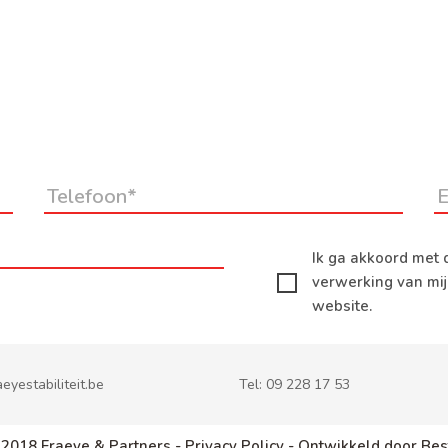
Ik ga akkoord met 
verwerking van mi
website.
eyestabiliteit.be
Tel:
09 228 17 53
 2018 Fraeye & Partners -
Privacy Policy -
Ontwikkeld door Bes