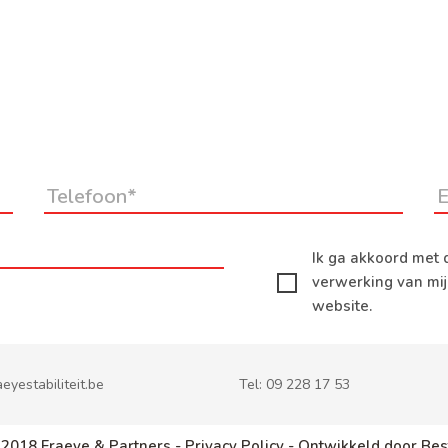
Ik ga akkoord met 
verwerking van mi
website.
eyestabiliteit.be
Tel:
09 228 17 53
 2018 Fraeye & Partners -
Privacy Policy -
Ontwikkeld door Bes